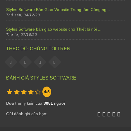
Styles Software Bàn Giao Website Trung tâm Công ng...
Thứ sáu, 04/12/20
Styles Software bàn giao website cho Thiết bị nội ...
Thứ tư, 07/10/20
Styles Software bàn giao website cho Trường mầm no...
THEO DÕI CHÚNG TÔI TRÊN
Thứ tư, 07/10/20
Styles Software bàn giao website cho Oani Spa
Thứ tư, 07/10/20
ĐÁNH GIÁ STYLES SOFTWARE
Styles Software bàn giao website cho Ha Gia Ecolod...
4
/5
Thứ tư, 07/10/20
Dựa trên ý kiến của
3081
người
Styles Software nâng cấp website Shop hoa tươi Việ...
Thứ tư, 07/10/20
Gửi đánh giá của bạn:
Sale off 15% khi thiết kế cho tất cả các thể lại w...