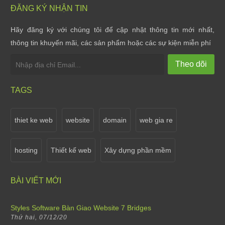
ĐĂNG KÝ NHẬN TIN
Hãy đăng ký với chúng tôi để cập nhật thông tin mới nhất,
Styles Software bàn giao website cho Oani Spa
thông tin khuyến mãi, các sản phẩm hoặc các sự kiện miễn phí
Thứ tư, 07/10/20
Theo dõi
Styles Software bàn giao website cho Ha Gia Ecolod...
Thứ tư, 07/10/20
TAGS
Styles Software nâng cấp website Shop hoa tươi Việ...
Thứ tư, 07/10/20
thiet ke web
website
domain
web gia re
Sale off 15% khi thiết kế cho tất cả các thể lại w...
hosting
Thiết kế web
Xây dựng phần mềm
Thứ bảy, 02/04/22
Thông báo lịch nghỉ Tết Dương Lịch 2021
BÀI VIẾT MỚI
Thứ năm, 31/12/20
Styles Software Bàn Giao Website 7 Bridges
Thứ hai, 07/12/20