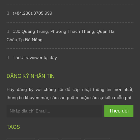
(+84.236).3705.999
130 Quang Trung, Phường Thạch Thang, Quận Hải
Châu,Tp Đà Nẵng
Tải Ultraviewer tại đây
ĐĂNG KÝ NHẬN TIN
Hãy đăng ký với chúng tôi để cập nhật thông tin mới nhất,
Styles Software bàn giao website cho Oani Spa
thông tin khuyến mãi, các sản phẩm hoặc các sự kiện miễn phí
Thứ tư, 07/10/20
Theo dõi
Styles Software bàn giao website cho Ha Gia Ecolod...
Thứ tư, 07/10/20
TAGS
Styles Software nâng cấp website Shop hoa tươi Việ...