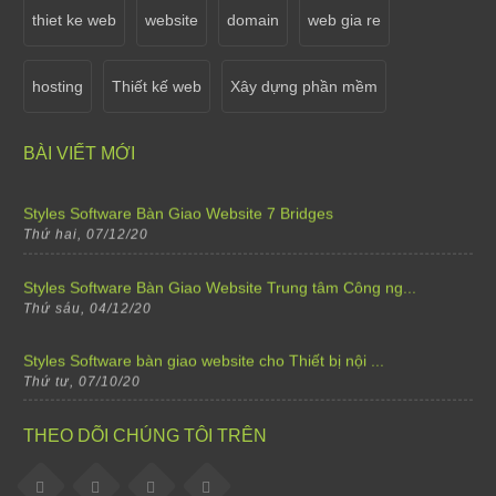
Thứ tư, 07/10/20
thiet ke web
website
domain
web gia re
Sale off 15% khi thiết kế cho tất cả các thể lại w...
hosting
Thiết kế web
Xây dựng phần mềm
Thứ bảy, 02/04/22
Thông báo lịch nghỉ Tết Dương Lịch 2021
BÀI VIẾT MỚI
Thứ năm, 31/12/20
Styles Software Bàn Giao Website 7 Bridges
Thứ hai, 07/12/20
Styles Software Bàn Giao Website Trung tâm Công ng...
Thứ sáu, 04/12/20
Styles Software bàn giao website cho Thiết bị nội ...
Thứ tư, 07/10/20
Styles Software bàn giao website cho Trường mầm no...
THEO DÕI CHÚNG TÔI TRÊN
Thứ tư, 07/10/20