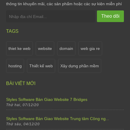
Styles Software bàn giao website cho Ha Gia Ecolod...
thông tin khuyến mãi, các sản phẩm hoặc các sự kiện miễn phí
Thứ tư, 07/10/20
Theo dõi
Styles Software nâng cấp website Shop hoa tươi Việ...
Thứ tư, 07/10/20
TAGS
Sale off 15% khi thiết kế cho tất cả các thể lại w...
Thứ bảy, 02/04/22
thiet ke web
website
domain
web gia re
Thông báo lịch nghỉ Tết Dương Lịch 2021
hosting
Thiết kế web
Xây dựng phần mềm
Thứ năm, 31/12/20
Styles Software Bàn Giao Website 7 Bridges
BÀI VIẾT MỚI
Thứ hai, 07/12/20
Styles Software Bàn Giao Website Trung tâm Công ng...
Thứ sáu, 04/12/20
Styles Software bàn giao website cho Thiết bị nội ...
Thứ tư, 07/10/20