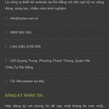
Là công ty thiết kế website tại Đà Nẵng với đội ngũ kỹ sư năng
động, sáng tạo, nhiều năm kinh nghiệm.
info@styles.net.vn
0989 982 955
(+84.236).3705.999
130 Quang Trung, Phường Thạch Thang, Quận Hải
Châu,Tp Đà Nẵng
Tải Ultraviewer tại đây
Styles Software bàn giao website cho Oani Spa
ĐĂNG KÝ NHẬN TIN
Thứ tư, 07/10/20
Hãy đăng ký với chúng tôi để cập nhật thông tin mới nhất,