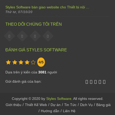
Styles Software bàn giao website cho Trường mầm no...
Thứ tư, 07/10/20
Styles Software bàn giao website cho Oani Spa
THEO DÕI CHÚNG TÔI TRÊN
Thứ tư, 07/10/20
Styles Software bàn giao website cho Ha Gia Ecolod...
Thứ tư, 07/10/20
ĐÁNH GIÁ STYLES SOFTWARE
Styles Software nâng cấp website Shop hoa tươi Việ...
4
/5
Thứ tư, 07/10/20
Dựa trên ý kiến của
3081
người
Sale off 15% khi thiết kế cho tất cả các thể lại w...
Thứ bảy, 02/04/22
Gửi đánh giá của bạn:
Thông báo lịch nghỉ Tết Dương Lịch 2021
Thứ năm, 31/12/20
Copyright © 2020 by
Styles Software
. All rights reserved.
/
/
/
/
/
Giới thiệu
Thiết Kế Web
Dự án
Tin Tức
Dịch Vụ
Bảng giá
Styles Software Bàn Giao Website 7 Bridges
/
/
Hướng dẫn
Liên Hệ
Thứ hai, 07/12/20