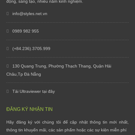
động, sáng tạo, nhiều năm kinh nghiệm.
info@styles.net.vn
0989 982 955
(+84.236).3705.999
130 Quang Trung, Phường Thạch Thang, Quận Hải
Châu,Tp Đà Nẵng
Tải Ultraviewer tại đây
Styles Software bàn giao website cho Oani Spa
ĐĂNG KÝ NHẬN TIN
Thứ tư, 07/10/20
Hãy đăng ký với chúng tôi để cập nhật thông tin mới nhất,
Styles Software bàn giao website cho Ha Gia Ecolod...
thông tin khuyến mãi, các sản phẩm hoặc các sự kiện miễn phí
Thứ tư, 07/10/20