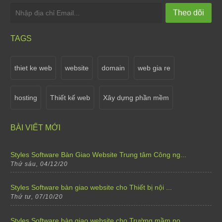
Theo dõi
Styles Software nâng cấp website Shop hoa tươi Việ...
Thứ tư, 07/10/20
TAGS
Sale off 15% khi thiết kế cho tất cả các thể lại w...
Thứ bảy, 02/04/22
thiet ke web
website
domain
web gia re
Thông báo lịch nghỉ Tết Dương Lịch 2021
hosting
Thiết kế web
Xây dựng phần mềm
Thứ năm, 31/12/20
Styles Software Bàn Giao Website 7 Bridges
BÀI VIẾT MỚI
Thứ hai, 07/12/20
Styles Software Bàn Giao Website Trung tâm Công ng...
Thứ sáu, 04/12/20
Styles Software bàn giao website cho Thiết bị nội ...
Thứ tư, 07/10/20
Styles Software bàn giao website cho Trường mầm no...