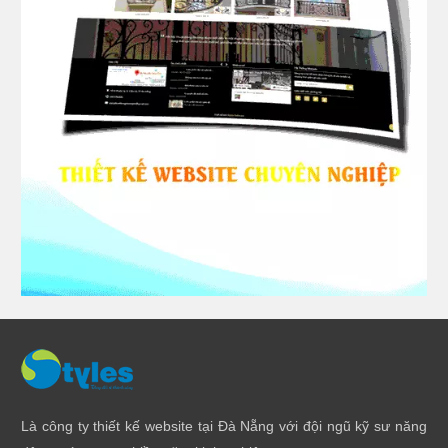
Là công ty thiết kế website tại Đà Nẵng với đội ngũ kỹ sư năng