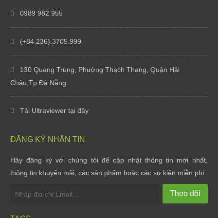
0989 982 955
(+84.236).3705.999
130 Quang Trung, Phường Thạch Thang, Quận Hải
Châu,Tp Đà Nẵng
Tải Ultraviewer tại đây
ĐĂNG KÝ NHẬN TIN
Hãy đăng ký với chúng tôi để cập nhật thông tin mới nhất,
Styles Software bàn giao website cho Oani Spa
thông tin khuyến mãi, các sản phẩm hoặc các sự kiện miễn phí
Thứ tư, 07/10/20
Theo dõi
Styles Software bàn giao website cho Ha Gia Ecolod...
Thứ tư, 07/10/20