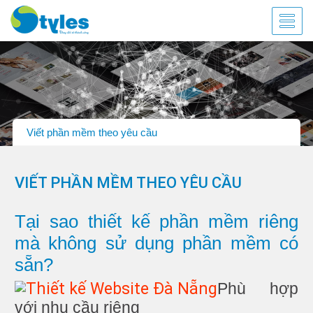
Viết phần mềm theo yêu cầu
VIẾT PHẦN MỀM THEO YÊU CẦU
Tại sao thiết kế phần mềm riêng
mà không sử dụng phần mềm có
sẵn?
Phù hợp
với nhu cầu riêng