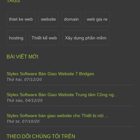
TAGS
Styles Software nâng cấp website Shop hoa tươi Việ...
Thứ tư, 07/10/20
thiet ke web
website
domain
web gia re
Sale off 15% khi thiết kế cho tất cả các thể lại w...
hosting
Thiết kế web
Xây dựng phần mềm
Thứ bảy, 02/04/22
Thông báo lịch nghỉ Tết Dương Lịch 2021
BÀI VIẾT MỚI
Thứ năm, 31/12/20
Styles Software Bàn Giao Website 7 Bridges
Thứ hai, 07/12/20
Styles Software Bàn Giao Website Trung tâm Công ng...
Thứ sáu, 04/12/20
Styles Software bàn giao website cho Thiết bị nội ...
Thứ tư, 07/10/20
Styles Software bàn giao website cho Trường mầm no...
THEO DÕI CHÚNG TÔI TRÊN